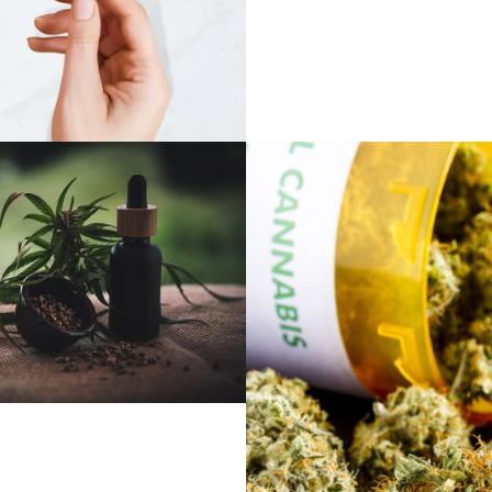
2 OCTOBRE 2024
ADMIJHFKDFN
15 FÉVRIER 2023
ADMIJHFKDFN