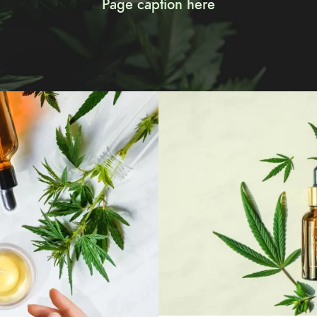
Page caption here
18 MARS 2024
ADMIJHFKD