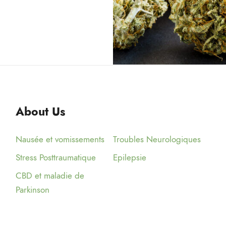
9 AVRIL 2019
ADMIJHFKD
About Us
Nausée et vomissements
Troubles Neurologiques
Stress Posttraumatique
Epilepsie
CBD et maladie de
Parkinson