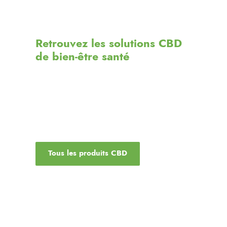
Retrouvez les solutions CBD
de bien-être santé
Le
CBD
thérapeutique suggèrent qu’il peut
avoir des vertus apaisantes, myorelaxantes,
anxiolytiques, antidépresseurs, et
antipsychotiques
.
Tous les produits CBD