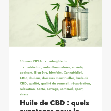
18 mars 2024
•
admijhfkdfn
•
addiction
,
anti-inflammatoire
,
anxiété
,
apaisant
,
Bien-être
,
bienfaits
,
Cannabidiol
,
CBD
,
douleur
,
douleurs menstruelles
,
huile de
CBD
,
qualité
,
qualité du sommeil
,
récupération
,
relaxation
,
Santé
,
sevrage
,
sommeil
,
sport
,
stress
Huile de CBD : quels
avantages pour la