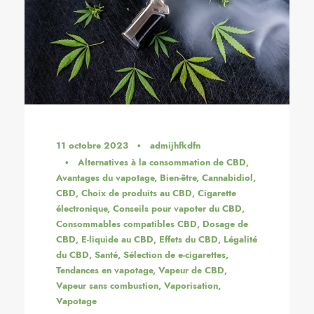
11 octobre 2023
•
admijhfkdfn
•
Alternatives à la consommation de CBD
,
Avantages du vapotage
,
Bien-être
,
Cannabidiol
,
CBD
,
Choix de produits au CBD
,
Cigarette
électronique
,
Conseils pour vapoter du CBD
,
Consommables compatibles CBD
,
Dosage de
CBD
,
E-liquide au CBD
,
Effets du CBD
,
Légalité
du CBD
,
Santé
,
Sélection de e-cigarettes
,
Tendances en vapotage
,
Vapeur de CBD
,
Vapeur sans combustion
,
Vaporisation
,
Vapotage