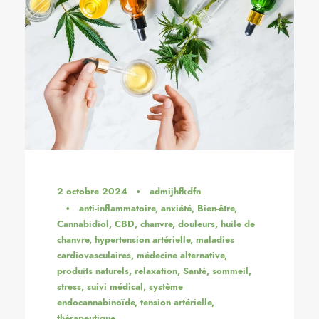
2 octobre 2024
•
admijhfkdfn
•
anti-inflammatoire
,
anxiété
,
Bien-être
,
Cannabidiol
,
CBD
,
chanvre
,
douleurs
,
huile de
chanvre
,
hypertension artérielle
,
maladies
cardiovasculaires
,
médecine alternative
,
produits naturels
,
relaxation
,
Santé
,
sommeil
,
stress
,
suivi médical
,
système
endocannabinoïde
,
tension artérielle
,
thérapeutique