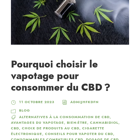
Pourquoi choisir le
vapotage pour
consommer du CBD ?
11 OCTOBRE 2023
ADMIJHFKDFN
BLOG
ALTERNATIVES À LA CONSOMMATION DE CBD
,
AVANTAGES DU VAPOTAGE
,
BIEN-ÊTRE
,
CANNABIDIOL
,
CBD
,
CHOIX DE PRODUITS AU CBD
,
CIGARETTE
ÉLECTRONIQUE
,
CONSEILS POUR VAPOTER DU CBD
,
CONSOMMABLES COMPATIBLES CBD
,
DOSAGE DE CBD
,