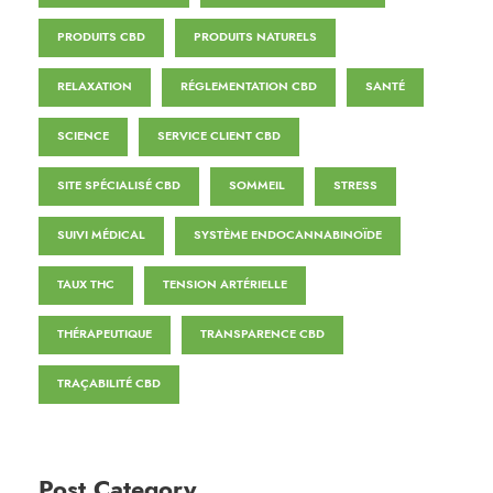
PRODUITS CBD
PRODUITS NATURELS
RELAXATION
RÉGLEMENTATION CBD
SANTÉ
SCIENCE
SERVICE CLIENT CBD
SITE SPÉCIALISÉ CBD
SOMMEIL
STRESS
SUIVI MÉDICAL
SYSTÈME ENDOCANNABINOÏDE
TAUX THC
TENSION ARTÉRIELLE
THÉRAPEUTIQUE
TRANSPARENCE CBD
TRAÇABILITÉ CBD
Post Category