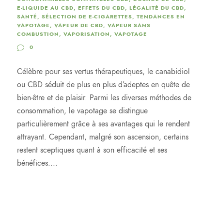
E-LIQUIDE AU CBD
,
EFFETS DU CBD
,
LÉGALITÉ DU CBD
,
SANTÉ
,
SÉLECTION DE E-CIGARETTES
,
TENDANCES EN
VAPOTAGE
,
VAPEUR DE CBD
,
VAPEUR SANS
COMBUSTION
,
VAPORISATION
,
VAPOTAGE
0
Célèbre pour ses vertus thérapeutiques, le canabidiol
ou CBD séduit de plus en plus d’adeptes en quête de
bien-être et de plaisir. Parmi les diverses méthodes de
consommation, le vapotage se distingue
particulièrement grâce à ses avantages qui le rendent
attrayant. Cependant, malgré son ascension, certains
restent sceptiques quant à son efficacité et ses
bénéfices....