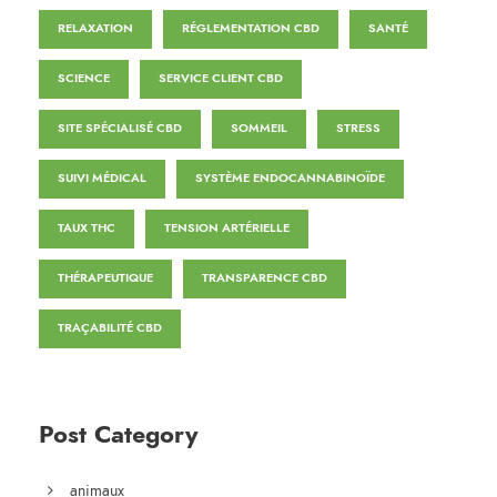
RELAXATION
RÉGLEMENTATION CBD
SANTÉ
SCIENCE
SERVICE CLIENT CBD
SITE SPÉCIALISÉ CBD
SOMMEIL
STRESS
SUIVI MÉDICAL
SYSTÈME ENDOCANNABINOÏDE
TAUX THC
TENSION ARTÉRIELLE
THÉRAPEUTIQUE
TRANSPARENCE CBD
TRAÇABILITÉ CBD
Post Category
animaux