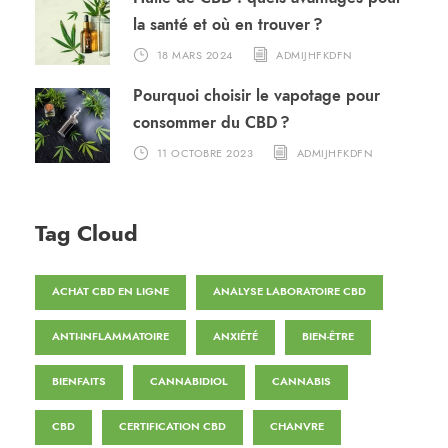
la santé et où en trouver ?
18 MARS 2024
ADMIJHFKDFN
Pourquoi choisir le vapotage pour
consommer du CBD ?
11 OCTOBRE 2023
ADMIJHFKDFN
Tag Cloud
ACHAT CBD EN LIGNE
ANALYSE LABORATOIRE CBD
ANTI-INFLAMMATOIRE
ANXIÉTÉ
BIEN-ÊTRE
BIENFAITS
CANNABIDIOL
CANNABIS
CBD
CERTIFICATION CBD
CHANVRE