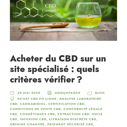
Acheter du CBD sur un
site spécialisé : quels
critères vérifier ?
29 MAI 2025
ADMIJHFKDFN
BLOG
ACHAT CBD EN LIGNE
,
ANALYSE LABORATOIRE
CBD
,
CANNABIDIOL
,
CERTIFICATION CBD
,
CONDITIONS DE VENTE CBD
,
CONFORMITÉ LÉGALE
CBD
,
COSMÉTIQUES CBD
,
EXTRACTION CBD
,
HUILE
CBD
,
INFUSION CBD
,
LIVRAISON DISCRÈTE CBD
,
ORIGINE CHANVRE
,
PAIEMENT SÉCURISÉ CBD
,