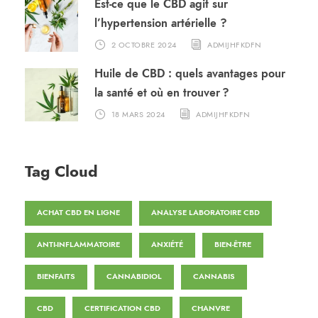
Est-ce que le CBD agit sur
l’hypertension artérielle ?
2 OCTOBRE 2024
ADMIJHFKDFN
Huile de CBD : quels avantages pour
la santé et où en trouver ?
18 MARS 2024
ADMIJHFKDFN
Tag Cloud
ACHAT CBD EN LIGNE
ANALYSE LABORATOIRE CBD
ANTI-INFLAMMATOIRE
ANXIÉTÉ
BIEN-ÊTRE
BIENFAITS
CANNABIDIOL
CANNABIS
CBD
CERTIFICATION CBD
CHANVRE