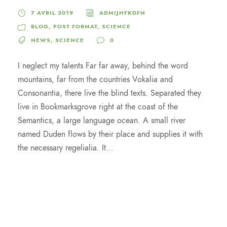
7 AVRIL 2019
ADMIJHFKDFN
BLOG
,
POST FORMAT
,
SCIENCE
NEWS
,
SCIENCE
0
I neglect my talents Far far away, behind the word
mountains, far from the countries Vokalia and
Consonantia, there live the blind texts. Separated they
live in Bookmarksgrove right at the coast of the
Semantics, a large language ocean. A small river
named Duden flows by their place and supplies it with
the necessary regelialia. It...