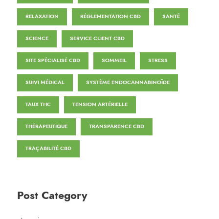
RELAXATION
RÉGLEMENTATION CBD
SANTÉ
SCIENCE
SERVICE CLIENT CBD
SITE SPÉCIALISÉ CBD
SOMMEIL
STRESS
SUIVI MÉDICAL
SYSTÈME ENDOCANNABINOÏDE
TAUX THC
TENSION ARTÉRIELLE
THÉRAPEUTIQUE
TRANSPARENCE CBD
TRAÇABILITÉ CBD
Post Category