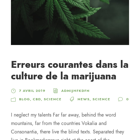
Erreurs courantes dans la
culture de la marijuana
7 AVRIL 2019
ADMIJHFKDFN
BLOG
,
CBD
,
SCIENCE
NEWS
,
SCIENCE
0
I neglect my talents Far far away, behind the word
mountains, far from the countries Vokalia and
Consonantia, there live the blind texts. Separated they