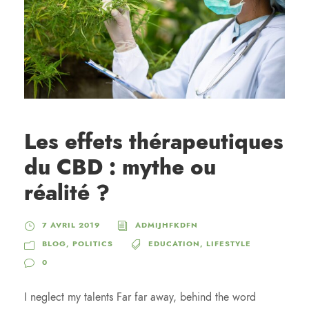
Les effets thérapeutiques
du CBD : mythe ou
réalité ?
7 AVRIL 2019
ADMIJHFKDFN
BLOG
,
POLITICS
EDUCATION
,
LIFESTYLE
0
I neglect my talents Far far away, behind the word