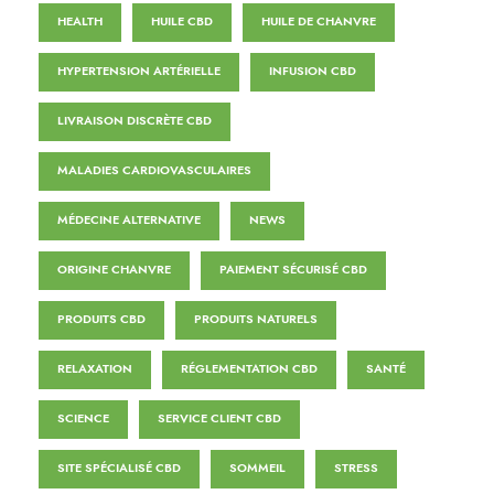
HEALTH
HUILE CBD
HUILE DE CHANVRE
HYPERTENSION ARTÉRIELLE
INFUSION CBD
LIVRAISON DISCRÈTE CBD
MALADIES CARDIOVASCULAIRES
MÉDECINE ALTERNATIVE
NEWS
ORIGINE CHANVRE
PAIEMENT SÉCURISÉ CBD
PRODUITS CBD
PRODUITS NATURELS
RELAXATION
RÉGLEMENTATION CBD
SANTÉ
SCIENCE
SERVICE CLIENT CBD
SITE SPÉCIALISÉ CBD
SOMMEIL
STRESS